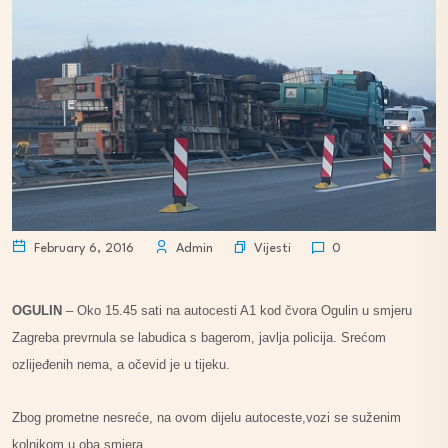
Vijesti
February 6, 2016
Admin
0
OGULIN
– Oko 15.45 sati na autocesti A1 kod čvora Ogulin u smjeru
Zagreba prevrnula se labudica s bagerom, javlja policija. Srećom
ozlijeđenih nema, a očevid je u tijeku.
Zbog prometne nesreće, na ovom dijelu autoceste,vozi se suženim
kolnikom u oba smjera.