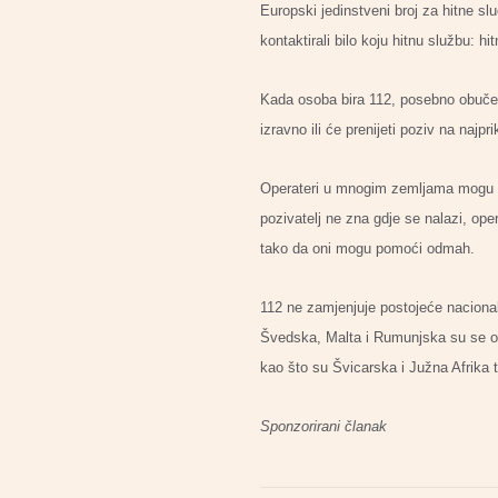
Europski jedinstveni broj za hitne s
kontaktirali bilo koju hitnu službu: hi
Kada osoba bira 112, posebno obučeni 
izravno ili će prenijeti poziv na najpr
Operateri u mnogim zemljama mogu od
pozivatelj ne zna gdje se nalazi, oper
tako da oni mogu pomoći odmah.
112 ne zamjenjuje postojeće naciona
Švedska, Malta i Rumunjska su se odl
kao što su Švicarska i Južna Afrika
Sponzorirani članak