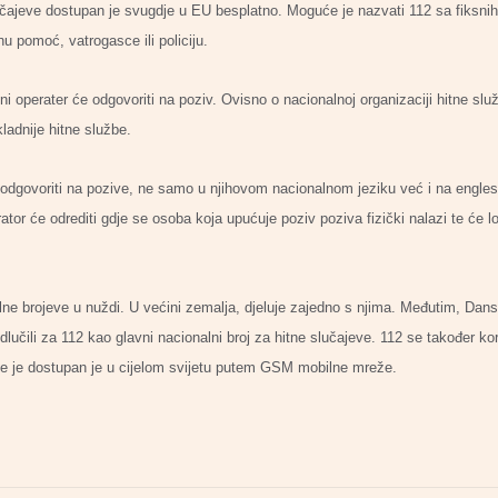
lučajeve dostupan je svugdje u EU besplatno. Moguće je nazvati 112 sa fiksnih 
tnu pomoć, vatrogasce ili policiju.
operater će odgovoriti na poziv. Ovisno o nacionalnoj organizaciji hitne služ
ikladnije hitne službe.
govoriti na pozive, ne samo u njihovom nacionalnom jeziku već i na engles
ator će odrediti gdje se osoba koja upućuje poziv poziva fizički nalazi te će lo
lne brojeve u nuždi. U većini zemalja, djeluje zajedno s njima. Međutim, Dan
učili za 112 kao glavni nacionalni broj za hitne slučajeve. 112 se također k
 te je dostupan je u cijelom svijetu putem GSM mobilne mreže.