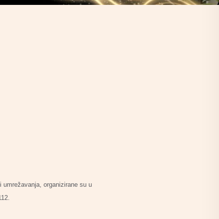
i i umrežavanja, organizirane su u
112.