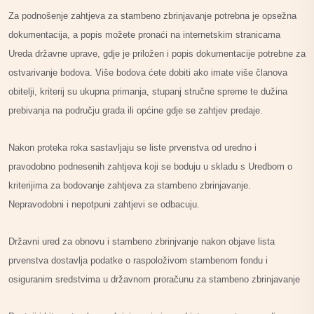
Za podnošenje zahtjeva za stambeno zbrinjavanje potrebna je opsežna
dokumentacija, a popis možete pronaći na internetskim stranicama
Ureda državne uprave, gdje je priložen i popis dokumentacije potrebne za
ostvarivanje bodova. Više bodova ćete dobiti ako imate više članova
obitelji, kriterij su ukupna primanja, stupanj stručne spreme te dužina
prebivanja na području grada ili općine gdje se zahtjev predaje.
Nakon proteka roka sastavljaju se liste prvenstva od uredno i
pravodobno podnesenih zahtjeva koji se boduju u skladu s Uredbom o
kriterijima za bodovanje zahtjeva za stambeno zbrinjavanje.
Nepravodobni i nepotpuni zahtjevi se odbacuju.
Državni ured za obnovu i stambeno zbrinjvanje nakon objave lista
prvenstva dostavlja podatke o raspoloživom stambenom fondu i
osiguranim sredstvima u državnom proračunu za stambeno zbrinjavanje