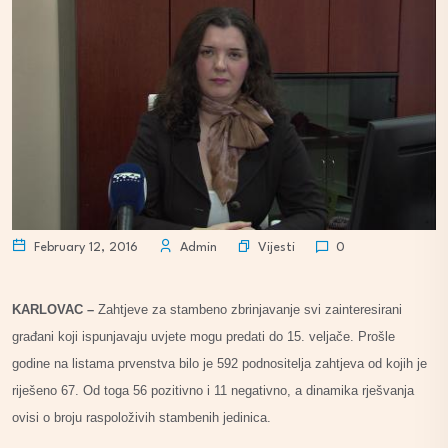
Vijesti
February 12, 2016
Admin
0
KARLOVAC –
Zahtjeve za stambeno zbrinjavanje svi zainteresirani
građani koji ispunjavaju uvjete mogu predati do 15. veljače. Prošle
godine na listama prvenstva bilo je 592 podnositelja zahtjeva od kojih je
riješeno 67. Od toga 56 pozitivno i 11 negativno, a dinamika rješvanja
ovisi o broju raspoloživih stambenih jedinica.