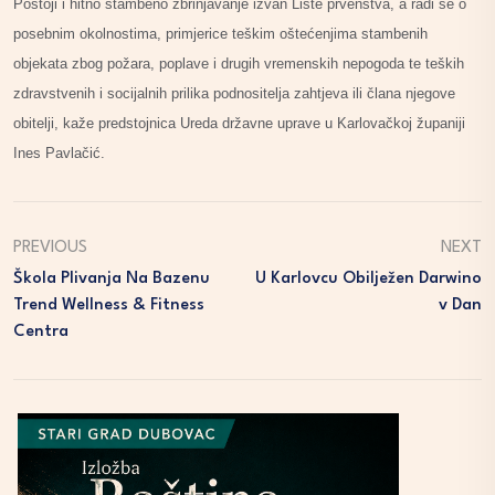
Postoji i hitno stambeno zbrinjavanje izvan Liste prvenstva, a radi se o
posebnim okolnostima, primjerice teškim oštećenjima stambenih
objekata zbog požara, poplave i drugih vremenskih nepogoda te teških
zdravstvenih i socijalnih prilika podnositelja zahtjeva ili člana njegove
obitelji, kaže predstojnica Ureda državne uprave u Karlovačkoj županiji
Ines Pavlačić.
PREVIOUS
NEXT
Škola Plivanja Na Bazenu
U Karlovcu Obilježen Darwino
Trend Wellness & Fitness
V Dan
Centra