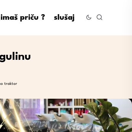
imaš priču ?
slušaj
Ogulinu
ao traktor