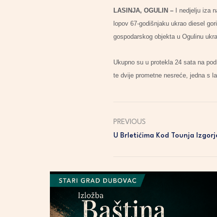
LASINJA, OGULIN –
I nedjelju iza n
lopov 67-godišnjaku ukrao diesel gori
gospodarskog objekta u Ogulinu ukrao
Ukupno su u protekla 24 sata na podr
te dvije prometne nesreće, jedna s 
PREVIOUS
U Brletićima Kod Tounja Izgor