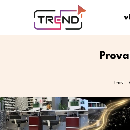
v
Proval
Trend