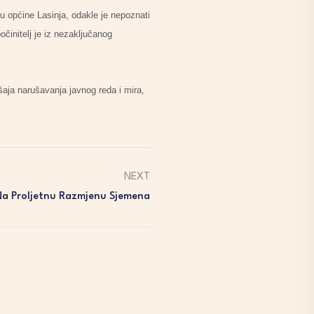
čju općine Lasinja, odakle je nepoznati
očinitelj je iz nezaključanog
šaja narušavanja javnog reda i mira,
NEXT
Na Proljetnu Razmjenu Sjemena