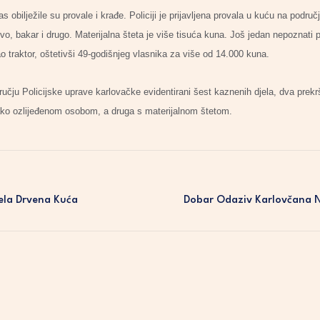
as obilježile su provale i krađe. Policiji je prijavljena provala u kuću na podru
vo, bakar i drugo. Materijalna šteta je više tisuća kuna. Još jedan nepoznati p
 traktor, oštetivši 49-godišnjeg vlasnika za više od 14.000 kuna.
učju Policijske uprave karlovačke evidentirani šest kaznenih djela, dva prekr
lako ozlijeđenom osobom, a druga s materijalnom štetom.
jela Drvena Kuća
Dobar Odaziv Karlovčana 