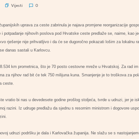
Vijesti
0
upanijskih uprava za ceste zabrinula je najava promjene reorganizacije go
e i potpadanje njihovih poslova pod Hrvatske ceste predlaže se, naime, kao j
vo rješenje nije prihvatljivo i da će se dugoročno pokazati lošim za lokalnu ra
 se danas sastali u Karlovcu.
8.534 km prometnica, što je 70 posto cestovne mreže u Hrvatskoj. Za rad im je
a za njihov rad bit će tek 750 milijuna kuna. Smanjenje je to troškova za pol
a ceste.
ste vratio bi nas u devedesete godine prošlog stoljeća, tvrde u udruzi, jer je i
oj razini. Iz udruge predlažu da sjednu s resornim ministrom i dogovore uspo
ini.
ovoj udruzi podršku je dala i Karlovačka županija. Ne slažu se s nastojanjem d