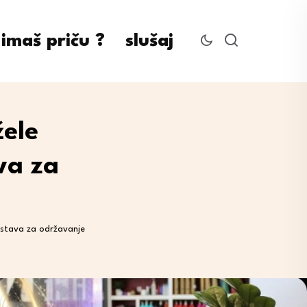
imaš priču ?
slušaj
žele
va za
edstava za održavanje