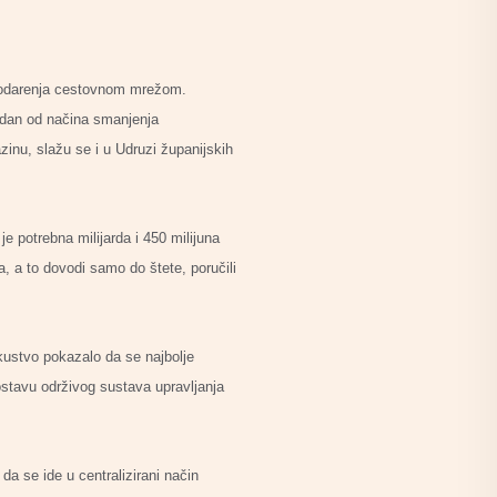
spodarenja cestovnom mrežom.
edan od načina smanjenja
zinu, slažu se i u Udruzi županijskih
 potrebna milijarda i 450 milijuna
a, a to dovodi samo do štete, poručili
skustvo pokazalo da se najbolje
stavu održivog sustava upravljanja
a se ide u centralizirani način