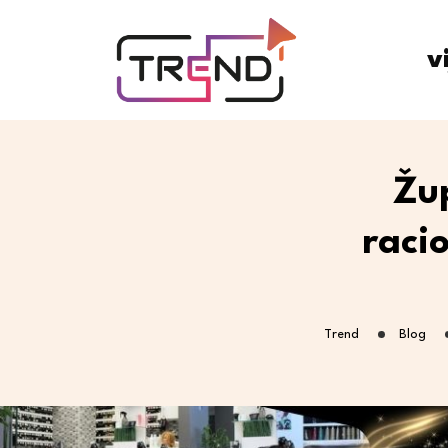
v
Žup
raci
Trend
Blog