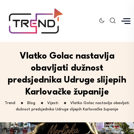
Vlatko Golac nastavlja
obavljati dužnost
predsjednika Udruge slijepih
Karlovačke županije
Trend
Blog
Vijesti
Vlatko Golac nastavlja obavljati
dužnost predsjednika Udruge slijepih Karlovačke županije