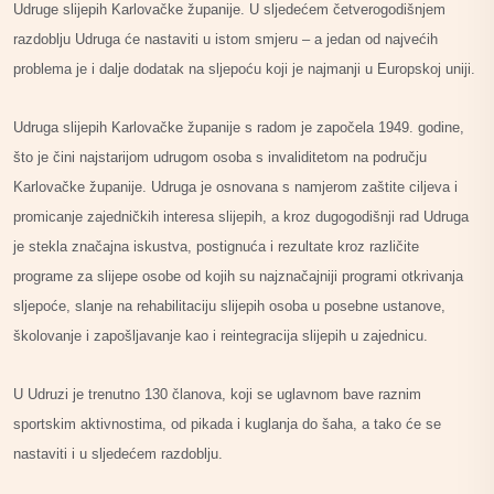
Udruge slijepih Karlovačke županije. U sljedećem četverogodišnjem
razdoblju Udruga će nastaviti u istom smjeru – a jedan od najvećih
problema je i dalje dodatak na sljepoću koji je najmanji u Europskoj uniji.
Udruga slijepih Karlovačke županije s radom je započela 1949. godine,
što je čini najstarijom udrugom osoba s invaliditetom na području
Karlovačke županije. Udruga je osnovana s namjerom zaštite ciljeva i
promicanje zajedničkih interesa slijepih, a kroz dugogodišnji rad Udruga
je stekla značajna iskustva, postignuća i rezultate kroz različite
programe za slijepe osobe od kojih su najznačajniji programi otkrivanja
sljepoće, slanje na rehabilitaciju slijepih osoba u posebne ustanove,
školovanje i zapošljavanje kao i reintegracija slijepih u zajednicu.
U Udruzi je trenutno 130 članova, koji se uglavnom bave raznim
sportskim aktivnostima, od pikada i kuglanja do šaha, a tako će se
nastaviti i u sljedećem razdoblju.