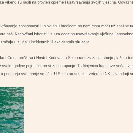
a vikend su radili na provjeri opreme i usavršavanju svojih vještina. Odvažne
avršavanje sposobnosti u plovljenju brodicom po nemirnom moru uz snažne ud
ore naši Karlovčani iskoristili su za dodatno usavršavanje vještina i sposobno
ražaja u slučaju incidentnih ili akcidentnih situacija.
rka i Cresa obišli su i Hostel Karlovac u Selcu radi izviđanja stanja plaže u
e svake godine prije i nakon sezone kupanja. Ta činjenica kao i sve veća svijes
 je u podmorju sve manje smeća. U Selcu su susreli i veterane NK Ilovca koji s