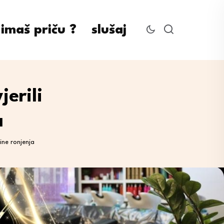
imaš priču ?
slušaj
erili
a
ine ronjenja