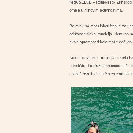
KRK/SELCE
– Ronioci RK Zrinskog z
omela u njihovim aktivnostima.
Boravak na moru iskorišten je za us
održava fizička kondicija. Nemirno m
svoje spremnosti koja može doći do iz
Nakon plovljenja i ronjenja između K
odredištu. Tu plažu kontinuirano čist
i okoliš rezultirali su činjenicom da