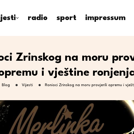
ijesti
radio
sport
impressum
oci Zrinskog na moru provj
opremu i vještine ronjenj
Blog
Vijesti
Ronioci Zrinskog na moru provjerili opremu i vješt