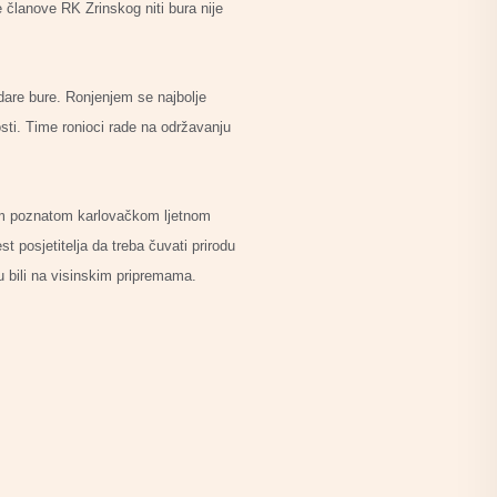
 članove RK Zrinskog niti bura nije
are bure. Ronjenjem se najbolje
sti. Time ronioci rade na održavanju
 tom poznatom karlovačkom ljetnom
t posjetitelja da treba čuvati prirodu
u bili na visinskim pripremama.