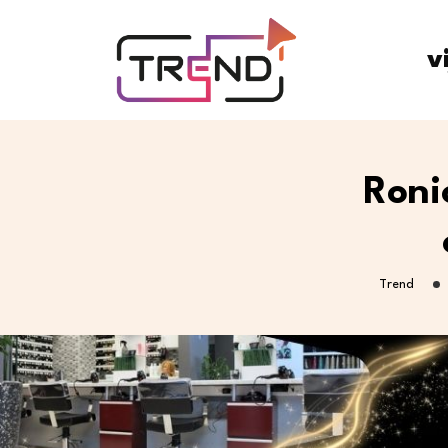
v
Roni
Trend