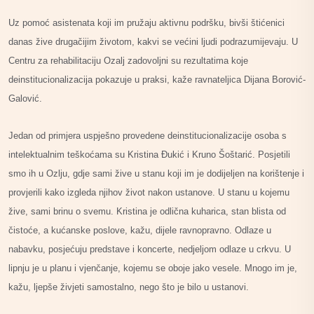
Uz pomoć asistenata koji im pružaju aktivnu podršku, bivši štićenici
danas žive drugačijim životom, kakvi se većini ljudi podrazumijevaju. U
Centru za rehabilitaciju Ozalj zadovoljni su rezultatima koje
deinstitucionalizacija pokazuje u praksi, kaže ravnateljica Dijana Borović-
Galović.
Jedan od primjera uspješno provedene deinstitucionalizacije osoba s
intelektualnim teškoćama su Kristina Đukić i Kruno Šoštarić. Posjetili
smo ih u Ozlju, gdje sami žive u stanu koji im je dodijeljen na korištenje i
provjerili kako izgleda njihov život nakon ustanove. U stanu u kojemu
žive, sami brinu o svemu. Kristina je odlična kuharica, stan blista od
čistoće, a kućanske poslove, kažu, dijele ravnopravno. Odlaze u
nabavku, posjećuju predstave i koncerte, nedjeljom odlaze u crkvu. U
lipnju je u planu i vjenčanje, kojemu se oboje jako vesele. Mnogo im je,
kažu, ljepše živjeti samostalno, nego što je bilo u ustanovi.