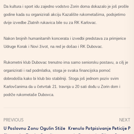
Da kultura i sport idu zajedno vodstvo Zorin doma dokazalo je još prošle
godine kada su organizirali akciju Kazalište rukometašima, podsjetimo
dvije izvedbe Zlatnih rukavica bile su za RK Karlovac.
Nakon brojnih humanitarnih koncerata i izvedbi predstava za primjerice
Udruge Korak i Novi život, na red je došao i RK Dubovac.
Rukometni klub Dubovac trenutno ima samo seniorsku postavu, a cilj je
organizirati i rad podmlatka, stoga je svaka financijska pomoć
dobrodošla kako bi klub bio stabilniji. Stoga još jednom poziv svim
Karlovčanima da u četvrtak 21. travnja u 20 sati dođu u Zorin dom i
podrže rukometaše Dubovca.
PREVIOUS
NEXT
U Poslovnu Zonu Ogulin Stiže
Krenulo Potpisivanje Peticije P