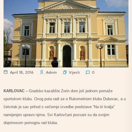
Vijesti
April 18, 2016
Admin
0
KARLOVAC –
Gradsko kazalište Zorin dom još jednom pomaže
sportskom klubu. Ovog puta radi se o Rukometnom klubu Dubovac, a u
četvrtak je sav prihod s večernje izvedbe predstave “Na tri kralja”
namijenjen upravo njima. Svi Karlovčani pozvani su da svojim
doprinosom pomognu rad kluba.