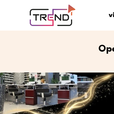
v
Ope