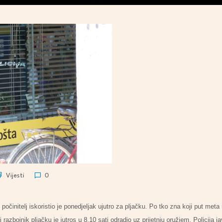
Vijesti
0
očinitelj iskoristio je ponedjeljak ujutro za pljačku. Po tko zna koji put meta 
razbojnik pljačku je jutros u 8,10 sati odradio uz prijetnju oružjem. Policija jav