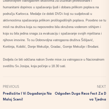
Dobrovoljnim vatrogasnim društvima za izuzetan profesionalni i
humanitarni doprinos u spašavanju ljudi i dobara prilikom poplava na
području Karlovca. Medalje će dobiti DVD-i koji su sudjelovali u
aktivnostima spašavanja prilikom prošlogodišnjih poplava. Posebno se tu
misli na društva koja su neposredno bila okružena vodenom stihijom i
koja su bila jedina snaga za evakuaciju i spašavanje svojih mještana i
njihove imovine. To su Dobrovoljna vatrogasna društva Šišljavić,
Koritinja, Kobilić, Donje Mekušje, Gradac, Gornje Mekušje i Brođani.
Dodjela će biti održana nakon Svete mise za vatrogasce u Nacionalnom
svetištu Sv.Josipa, koja počinje u 18.30 sati.
PREVIOUS
NEXT
Predložite I Vi Događanja Na
Odgođen Duga Resa Fest Za D
Maloj Sceni!
Va Tjedna