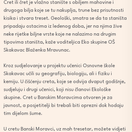
Cret ili čret je vlažno stanište s obiljem mahovine i
drugoga bilja koje se tu nakuplja, trune bez prisutnosti
kisika i stvara treset. Geološki, smatra se da ta staništa
pripadaju ostacima iz ledenog doba, jer na njima žive
neke rijetke biljne vrste koje ne nalazimo na drugim
tipovima staništa, kaže voditeljica Eko skupine OŠ
Skakavac Blaženka Mravunac.
Kroz sudjelovanje u projektu učenici Osnovne škole
Skakavac učili su geografiju, biologiju, ali i fiziku i
kemiju. U čišćenju creta, koje se odvija dvaput godišnje,
sudjeluju i drugi učenici, koji nisu članovi Ekološke
skupine. Cret u Banskim Moravcima otvoren je za
javnost, a posjetitelji bi trebali biti oprezni dok hodaju
tim dijelom šume.
U cretu Banski Moravci, uz mah tresetar, možete vidjeti