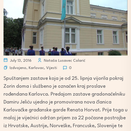
July 13, 2016
Nataša Lusavec Colarić
Izdvojeno
,
Karlovac
,
Vijesti
0
Spuštanjem zastave koja je od 25. lipnja vijorila pokraj
Zorin doma i službeno je označen kraj proslave
rođendana Karlovca. Predajom zastave gradonačelniku
Damiru Jeliću ujedno je promovirana nova članica
Karlovačke građanske garde Renata Horvat. Prije toga u
maloj je vijećnici održan prijem za 22 počasne postrojbe
iz Hrvatske, Austrije, Norveške, Francuske, Slovenije te