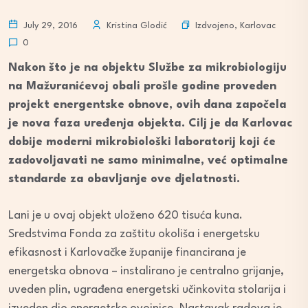
Izdvojeno
,
Karlovac
July 29, 2016
Kristina Glodić
0
Nakon što je na objektu Službe za mikrobiologiju
na Mažuranićevoj obali prošle godine proveden
projekt energentske obnove, ovih dana započela
je nova faza uređenja objekta. Cilj je da Karlovac
dobije moderni mikrobiološki laboratorij koji će
zadovoljavati ne samo minimalne, već optimalne
standarde za obavljanje ove djelatnosti.
Lani je u ovaj objekt uloženo 620 tisuća kuna.
Sredstvima Fonda za zaštitu okoliša i energetsku
efikasnost i Karlovačke županije financirana je
energetska obnova – instalirano je centralno grijanje,
uveden plin, ugrađena energetski učinkovita stolarija i