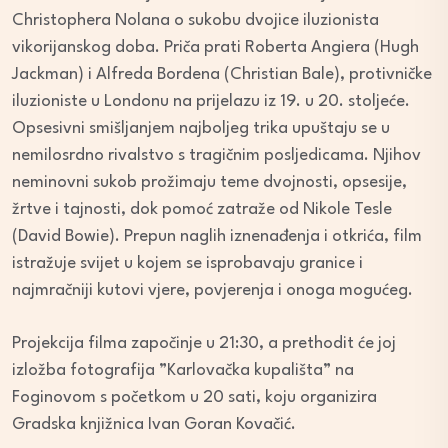
Christophera Nolana o sukobu dvojice iluzionista
vikorijanskog doba. Priča prati Roberta Angiera (Hugh
Jackman) i Alfreda Bordena (Christian Bale), protivničke
iluzioniste u Londonu na prijelazu iz 19. u 20. stoljeće.
Opsesivni smišljanjem najboljeg trika upuštaju se u
nemilosrdno rivalstvo s tragičnim posljedicama. Njihov
neminovni sukob prožimaju teme dvojnosti, opsesije,
žrtve i tajnosti, dok pomoć zatraže od Nikole Tesle
(David Bowie). Prepun naglih iznenađenja i otkrića, film
istražuje svijet u kojem se isprobavaju granice i
najmračniji kutovi vjere, povjerenja i onoga mogućeg.
Projekcija filma započinje u 21:30, a prethodit će joj
izložba fotografija ”Karlovačka kupališta” na
Foginovom s početkom u 20 sati, koju organizira
Gradska knjižnica Ivan Goran Kovačić.