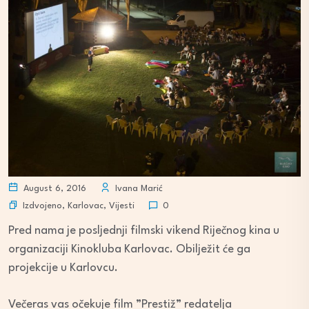
August 6, 2016
Ivana Marić
Izdvojeno
,
Karlovac
,
Vijesti
0
Pred nama je posljednji filmski vikend Riječnog kina u
organizaciji Kinokluba Karlovac. Obilježit će ga
projekcije u Karlovcu.
Večeras vas očekuje film ”Prestiž” redatelja