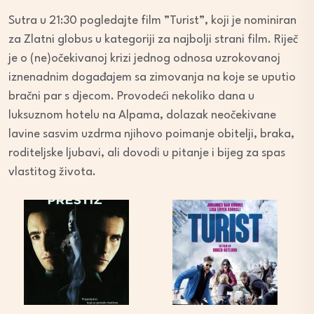
Sutra u 21:30 pogledajte film ”Turist”, koji je nominiran
za Zlatni globus u kategoriji za najbolji strani film. Riječ
je o (ne)očekivanoj krizi jednog odnosa uzrokovanoj
iznenadnim događajem sa zimovanja na koje se uputio
bračni par s djecom. Provodeći nekoliko dana u
luksuznom hotelu na Alpama, dolazak neočekivane
lavine sasvim uzdrma njihovo poimanje obitelji, braka,
roditeljske ljubavi, ali dovodi u pitanje i bijeg za spas
vlastitog života.