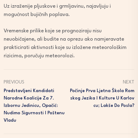
Uz izraženije pljuskove i grmljavinu, najavljuju i
mogućnost bujičnih poplava.
Vremenske prilike koje se prognoziraju nisu
neuobičajene, ali budite na oprezu ako namjeravate
prakticirati aktivnosti koje su izložene meteorološkim
rizicima, poručuju meteorolozi.
PREVIOUS
NEXT
Predstavljeni Kandidati
Počinje Prva Ljetna Škola Rom
Narodne Koalicije Za 7.
Skog Jezika I Kulture U Karlov
Izbornu Jedinicu, Opačić:
Cu; Lakše Do Posla?
Nudimo Sigurnosti I Poštenu
Vladu