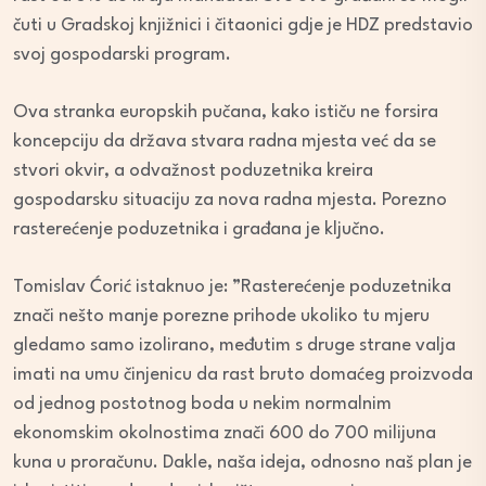
čuti u Gradskoj knjižnici i čitaonici gdje je HDZ predstavio
svoj gospodarski program.
Ova stranka europskih pučana, kako ističu ne forsira
koncepciju da država stvara radna mjesta već da se
stvori okvir, a odvažnost poduzetnika kreira
gospodarsku situaciju za nova radna mjesta. Porezno
rasterećenje poduzetnika i građana je ključno.
Tomislav Ćorić istaknuo je: ”Rasterećenje poduzetnika
znači nešto manje porezne prihode ukoliko tu mjeru
gledamo samo izolirano, međutim s druge strane valja
imati na umu činjenicu da rast bruto domaćeg proizvoda
od jednog postotnog boda u nekim normalnim
ekonomskim okolnostima znači 600 do 700 milijuna
kuna u proračunu. Dakle, naša ideja, odnosno naš plan je