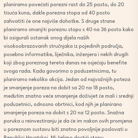
planiramo povećati porezni rast do 25 posto, do 20
tisuća kuna, dakle porezna stopa od 40 posto
zahvatiti će one najviše dohotke. S druge strane
planiramo smanjiti poreznu stopu s 40 na 36 posto kako
bi osigurali ostanak onog dijela naših
visokoobrazovanih stručnjaka iz pojedinih područja,
posebno informatike, liječnika, inženjera i nekih drugih
koji zbog poreznog tereta danas ne osjećaju benefite
svoga rada. Kada govorimo o poduzetnicima, tu
planiramo nekoliko akcija. Jedan od najvažnijih poteza
je smanjenje poreza na dobit sa 20 na 18 posto,
međutim znatno veće smanjenje doživjet će mali i srednji
poduzetnici, odnosno obrtnici, kod njih je planirano
smanjenje poreza na dobit s 20 na 12 posto. Snažna
poruka u reinvestiranju je da će im nakon ovih promjena
u poreznom sustavu biti znatno povoljnije poslovati u
Republici Hrvatskoj. Mi želimo dostići stopu