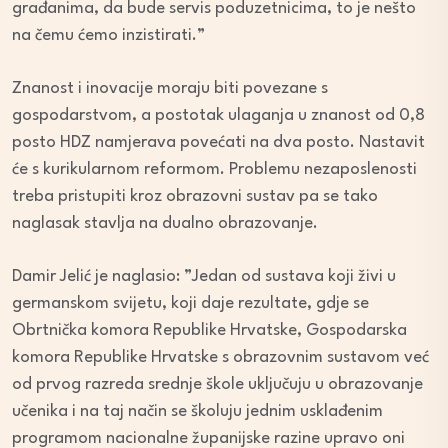
građanima, da bude servis poduzetnicima, to je nešto
na čemu ćemo inzistirati.”
Znanost i inovacije moraju biti povezane s
gospodarstvom, a postotak ulaganja u znanost od 0,8
posto HDZ namjerava povećati na dva posto. Nastavit
će s kurikularnom reformom. Problemu nezaposlenosti
treba pristupiti kroz obrazovni sustav pa se tako
naglasak stavlja na dualno obrazovanje.
Damir Jelić je naglasio: ”Jedan od sustava koji živi u
germanskom svijetu, koji daje rezultate, gdje se
Obrtnička komora Republike Hrvatske, Gospodarska
komora Republike Hrvatske s obrazovnim sustavom već
od prvog razreda srednje škole uključuju u obrazovanje
učenika i na taj način se školuju jednim usklađenim
programom nacionalne županijske razine upravo oni