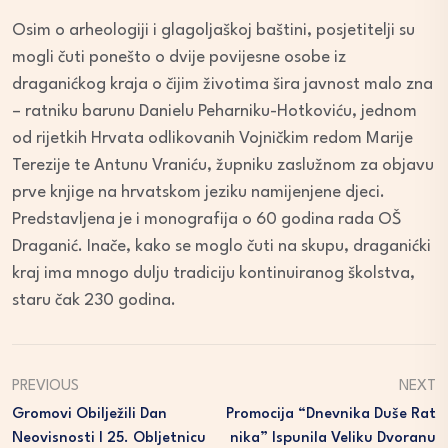
Osim o arheologiji i glagoljaškoj baštini, posjetitelji su
mogli čuti ponešto o dvije povijesne osobe iz
draganićkog kraja o čijim životima šira javnost malo zna
– ratniku barunu Danielu Peharniku-Hotkoviću, jednom
od rijetkih Hrvata odlikovanih Vojničkim redom Marije
Terezije te Antunu Vraniću, župniku zaslužnom za objavu
prve knjige na hrvatskom jeziku namijenjene djeci.
Predstavljena je i monografija o 60 godina rada OŠ
Draganić. Inače, kako se moglo čuti na skupu, draganićki
kraj ima mnogo dulju tradiciju kontinuiranog školstva,
staru čak 230 godina.
PREVIOUS
NEXT
Gromovi Obilježili Dan
Promocija “Dnevnika Duše Rat
Neovisnosti I 25. Obljetnicu
Nika” Ispunila Veliku Dvoranu