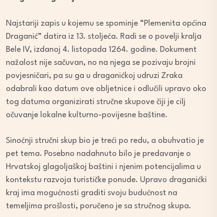
Najstariji zapis u kojemu se spominje “Plemenita općina
Draganić” datira iz 13. stoljeća. Radi se o povelji kralja
Bele IV, izdanoj 4. listopada 1264. godine. Dokument
nažalost nije sačuvan, no na njega se pozivaju brojni
povjesničari, pa su ga u draganićkoj udruzi Zraka
odabrali kao datum ove obljetnice i odlučili upravo oko
tog datuma organizirati stručne skupove čiji je cilj
očuvanje lokalne kulturno-povijesne baštine.
Sinoćnji stručni skup bio je treći po redu, a obuhvatio je
pet tema. Posebno nadahnuto bilo je predavanje o
Hrvatskoj glagoljaškoj baštini i njenim potencijalima u
kontekstu razvoja turističke ponude. Upravo draganićki
kraj ima mogućnosti graditi svoju budućnost na
temeljima prošlosti, poručeno je sa stručnog skupa.