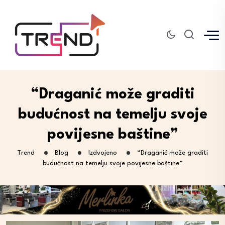
“Draganić može graditi
budućnost na temelju svoje
povijesne baštine”
Trend
Blog
Izdvojeno
“Draganić može graditi
budućnost na temelju svoje povijesne baštine”