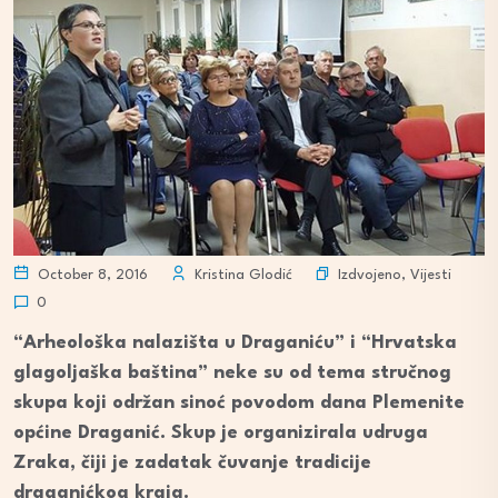
Izdvojeno
,
Vijesti
October 8, 2016
Kristina Glodić
0
“Arheološka nalazišta u Draganiću” i “Hrvatska
glagoljaška baština” neke su od tema stručnog
skupa koji održan sinoć povodom dana Plemenite
općine Draganić. Skup je organizirala udruga
Zraka, čiji je zadatak čuvanje tradicije
draganićkog kraja.