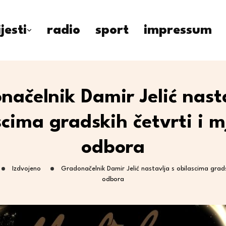
ijesti
radio
sport
impressum
ačelnik Damir Jelić nast
scima gradskih četvrti i m
odbora
Izdvojeno
Gradonačelnik Damir Jelić nastavlja s obilascima gradsk
odbora