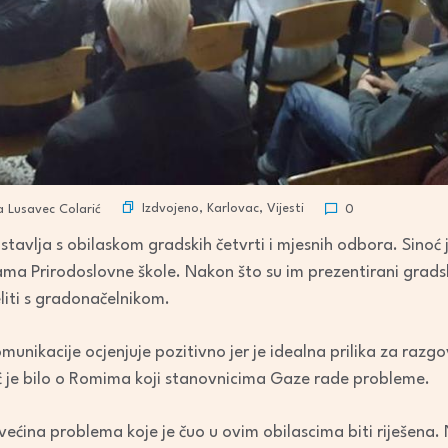
Izdvojeno
,
Karlovac
,
Vijesti
 Lusavec Colarić
0
stavlja s obilaskom gradskih četvrti i mjesnih odbora. Sinoć
ma Prirodoslovne škole. Nakon što su im prezentirani gradski
eliti s gradonačelnikom.
munikacije ocjenjuje pozitivno jer je idealna prilika za raz
oć je bilo o Romima koji stanovnicima Gaze rade probleme.
većina problema koje je čuo u ovim obilascima biti riješena