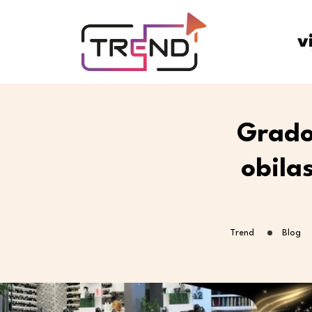
v
Gradon
obila
Trend
Blog