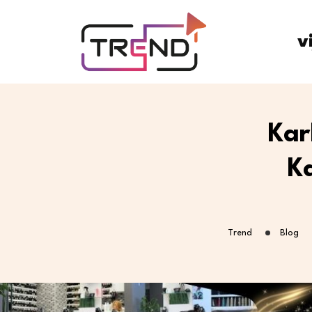
v
Kar
K
Trend
Blog