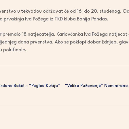
rvenstvo u tekvadou održavat će od 16. do 20. studenog. Od
a prvakinja Iva Požega iz TKD kluba Banija Pandas.
ripremalo 18 natjecatelja. Karlovčanka Iva Požega natjecat ć
ljednjeg dana prvenstva. Ako se poklopi dobar ždrijeb, glav
u polufinale.
rdane Bakić – “Pogled Kutija”
“Veliko Pužovanje” Nominirano