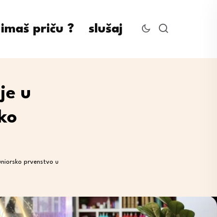
imaš priču ?
slušaj
je u
ko
uniorsko prvenstvo u