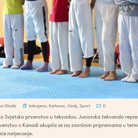
Izdvojeno
,
Karlovac
,
Ozalj
,
Sport
na Glodić
0
ko Svjetsko prvenstvo u tekvadou. Juniorska tekvando repre
rvenstvu u Kanadi okupila se na završnim pripremama u term
eće natjecanje.