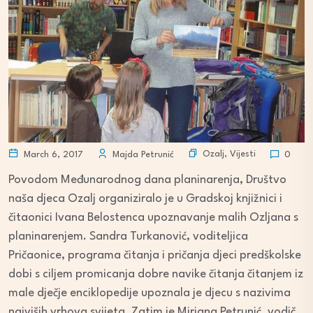
Ozalj
,
Vijesti
March 6, 2017
Majda Petrunić
0
Povodom Međunarodnog dana planinarenja, Društvo
naša djeca Ozalj organiziralo je u Gradskoj knjižnici i
čitaonici Ivana Belostenca upoznavanje malih Ozljana s
planinarenjem. Sandra Turkanović, voditeljica
Pričaonice, programa čitanja i pričanja djeci predškolske
dobi s ciljem promicanja dobre navike čitanja čitanjem iz
male dječje enciklopedije upoznala je djecu s nazivima
najviših vrhova svijeta. Zatim je Mirjana Petrunić, vodič