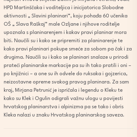
HPD Martinščaka i voditeljica i inicijatorica Slobodne
aktivnosti „ Slavini planinari“, koju pohađa 60 učenika
OŠ „ Slava Raškaj“ male Ozljane i njihove roditelje
upoznala s planinarenjem i kakav pravi planinar mora
biti. Naučili su i kako se pripremiti za planinarenje te
kako pravi planinari pokupe smeće za sobom pa čak i za
drugima. Naučili su i kako se planinari snalaze u prirodi
prateći planinarske markacije pa su ih tako pratili i oni –
po knjižnici – a one su ih odvele do ruksaka i gojzerica,
neizostavne opreme svakog pravog planinara. Za sam
kraj, Mirjana Petrunić je ispričala i legendu o Kleku te
kako su Klek i Ogulin odigrali važnu ulogu u povijesti
hrvatskog planinarstva i alpinizma pa se tako i obris
Kleka nalazi u znaku Hrvatskog planinarskog saveza.