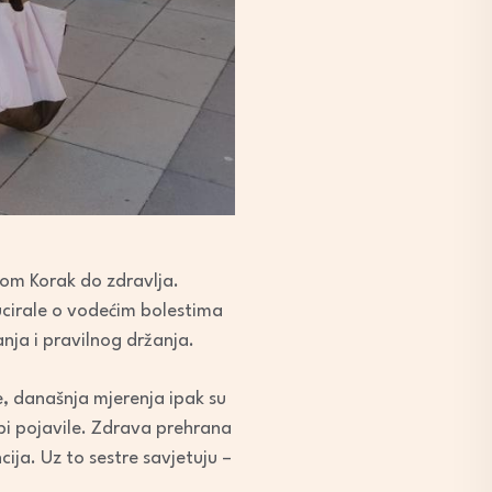
om Korak do zdravlja.
ducirale o vodećim bolestima
anja i pravilnog držanja.
ne, današnja mjerenja ipak su
i pojavile. Z
drava prehrana
cija. Uz to sestre savjetuju –