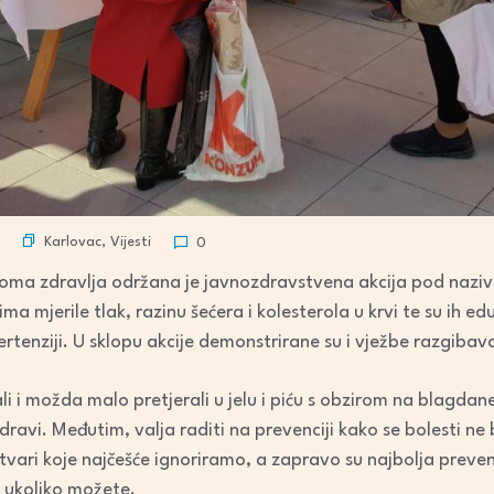
Karlovac
,
Vijesti
0
Doma zdravlja održana je javnozdravstvena akcija pod naziv
a mjerile tlak, razinu šećera i kolesterola u krvi te su ih e
ertenziji. U sklopu akcije demonstrirane su i vježbe razgibav
li i možda malo pretjerali u jelu i piću s obzirom na blagda
avi. Međutim, valja raditi na prevenciji kako se bolesti ne b
 stvari koje najčešće ignoriramo, a zapravo su najbolja preven
, ukoliko možete.