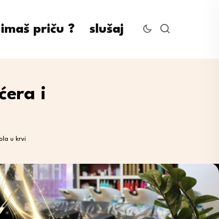
imaš priču ?
slušaj
ćera i
ola u krvi