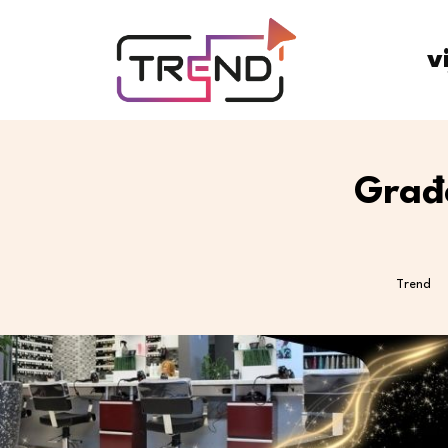
v
Građa
Trend