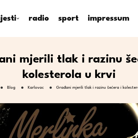
ijesti
radio
sport
impressum
ni mjerili tlak i razinu še
kolesterola u krvi
Blog
Karlovac
Građani mjerili tlak i razinu šećera i kolester