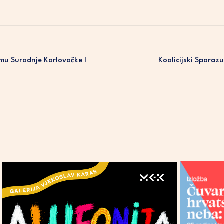
mu Suradnje Karlovačke I
Koalicijski Spora