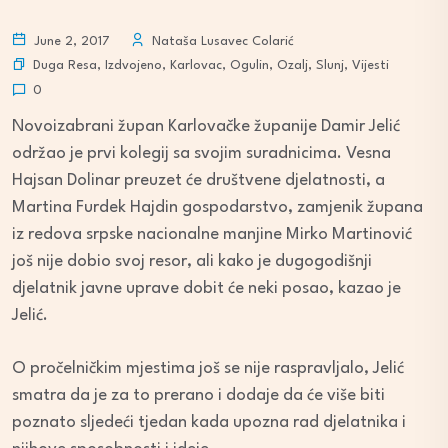
June 2, 2017
Nataša Lusavec Colarić
Duga Resa
,
Izdvojeno
,
Karlovac
,
Ogulin
,
Ozalj
,
Slunj
,
Vijesti
0
Novoizabrani župan Karlovačke županije Damir Jelić
održao je prvi kolegij sa svojim suradnicima. Vesna
Hajsan Dolinar preuzet će društvene djelatnosti, a
Martina Furdek Hajdin gospodarstvo, zamjenik župana
iz redova srpske nacionalne manjine Mirko Martinović
još nije dobio svoj resor, ali kako je dugogodišnji
djelatnik javne uprave dobit će neki posao, kazao je
Jelić.
O pročelničkim mjestima još se nije raspravljalo, Jelić
smatra da je za to prerano i dodaje da će više biti
poznato sljedeći tjedan kada upozna rad djelatnika i