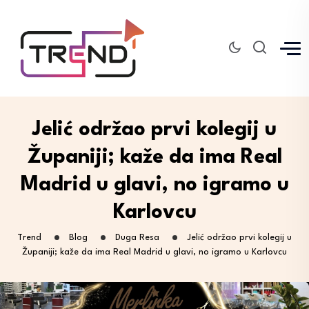
Jelić održao prvi kolegij u
Županiji; kaže da ima Real
Madrid u glavi, no igramo u
Karlovcu
Trend
Blog
Duga Resa
Jelić održao prvi kolegij u
Županiji; kaže da ima Real Madrid u glavi, no igramo u Karlovcu