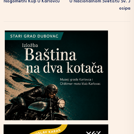
Nogometni Kup U Karlovcu
U Nacionalnom Svetištu Sv. J
Osipa