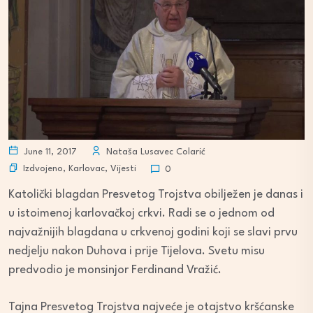
June 11, 2017
Nataša Lusavec Colarić
Izdvojeno
,
Karlovac
,
Vijesti
0
Katolički blagdan Presvetog Trojstva obilježen je danas i
u istoimenoj karlovačkoj crkvi. Radi se o jednom od
najvažnijih blagdana u crkvenoj godini koji se slavi prvu
nedjelju nakon Duhova i prije Tijelova. Svetu misu
predvodio je monsinjor Ferdinand Vražić.
Tajna Presvetog Trojstva najveće je otajstvo kršćanske