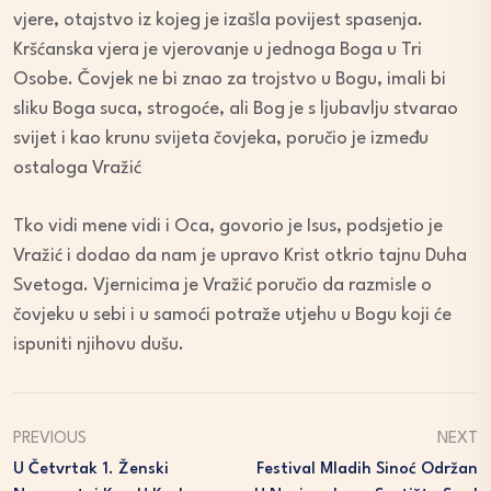
vjere, otajstvo iz kojeg je izašla povijest spasenja.
Kršćanska vjera je vjerovanje u jednoga Boga u Tri
Osobe. Čovjek ne bi znao za trojstvo u Bogu, imali bi
sliku Boga suca, strogoće, ali Bog je s ljubavlju stvarao
svijet i kao krunu svijeta čovjeka, poručio je između
ostaloga Vražić
Tko vidi mene vidi i Oca, govorio je Isus, podsjetio je
Vražić i dodao da nam je upravo Krist otkrio tajnu Duha
Svetoga. Vjernicima je Vražić poručio da razmisle o
čovjeku u sebi i u samoći potraže utjehu u Bogu koji će
ispuniti njihovu dušu.
PREVIOUS
NEXT
U Četvrtak 1. Ženski
Festival Mladih Sinoć Održan