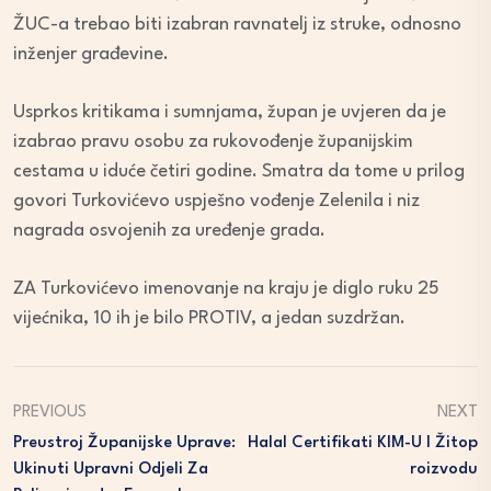
ŽUC-a trebao biti izabran ravnatelj iz struke, odnosno
inženjer građevine.
Usprkos kritikama i sumnjama, župan je uvjeren da je
izabrao pravu osobu za rukovođenje županijskim
cestama u iduće četiri godine. Smatra da tome u prilog
govori Turkovićevo uspješno vođenje Zelenila i niz
nagrada osvojenih za uređenje grada.
ZA Turkovićevo imenovanje na kraju je diglo ruku 25
vijećnika, 10 ih je bilo PROTIV, a jedan suzdržan.
PREVIOUS
NEXT
Preustroj Županijske Uprave:
Halal Certifikati KIM-U I Žitop
Ukinuti Upravni Odjeli Za
Roizvodu