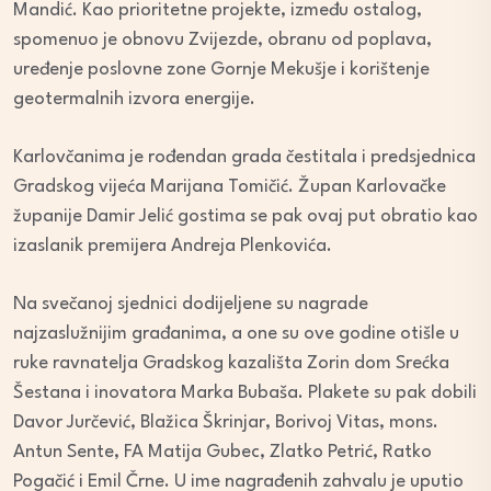
Mandić. Kao prioritetne projekte, između ostalog,
spomenuo je obnovu Zvijezde, obranu od poplava,
uređenje poslovne zone Gornje Mekušje i korištenje
geotermalnih izvora energije.
Karlovčanima je rođendan grada čestitala i predsjednica
Gradskog vijeća Marijana Tomičić. Župan Karlovačke
županije Damir Jelić gostima se pak ovaj put obratio kao
izaslanik premijera Andreja Plenkovića.
Na svečanoj sjednici dodijeljene su nagrade
najzaslužnijim građanima, a one su ove godine otišle u
ruke ravnatelja Gradskog kazališta Zorin dom Srećka
Šestana i inovatora Marka Bubaša. Plakete su pak dobili
Davor Jurčević, Blažica Škrinjar, Borivoj Vitas, mons.
Antun Sente, FA Matija Gubec, Zlatko Petrić, Ratko
Pogačić i Emil Črne. U ime nagrađenih zahvalu je uputio