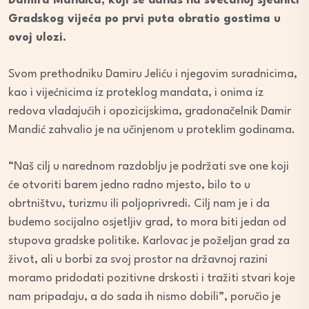
Damira Mandića, koji se danas na svečanoj sjednici
Gradskog vijeća po prvi puta obratio gostima u
ovoj ulozi.
Svom prethodniku Damiru Jeliću i njegovim suradnicima,
kao i vijećnicima iz proteklog mandata, i onima iz
redova vladajućih i opozicijskima, gradonačelnik Damir
Mandić zahvalio je na učinjenom u proteklim godinama.
“Naš cilj u narednom razdoblju je podržati sve one koji
će otvoriti barem jedno radno mjesto, bilo to u
obrtništvu, turizmu ili poljoprivredi. Cilj nam je i da
budemo socijalno osjetljiv grad, to mora biti jedan od
stupova gradske politike. Karlovac je poželjan grad za
život, ali u borbi za svoj prostor na državnoj razini
moramo pridodati pozitivne drskosti i tražiti stvari koje
nam pripadaju, a do sada ih nismo dobili”, poručio je