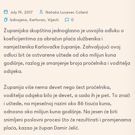
July 19, 2017
Nataša Lusavec Colarić
Izdvojeno
,
Karlovac
,
Vijesti
0
Županijska skupština jednoglasno je usvojila odluku o
koeficijentima za obračun plaća službenika i
namještenika Karlovačke županije. Zahvaljujući ovoj
odluci bit će ostvarene uštede od oko milijun kuna
godišnje, razlog je smanjenje broja pročelnika i voditelja
odsjeka.
Županija više nema devet nego šest pročelnika,
voditelja odsjeka bilo je devet, a sada ih je pet. To znači
i uštede, na mjesečnoj razini oko 86 tisuća kuna,
odnosno oko milijun kuna godišnje. Na jesen će biti
snimljeni poslovni procesi što će rezultirati i promjenama
plaća, kazao je župan Damir Jelić.