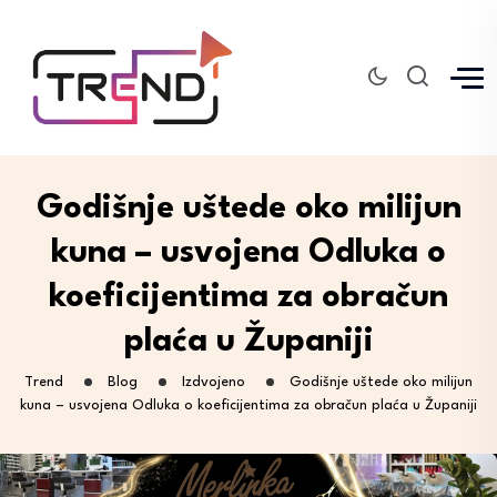
Godišnje uštede oko milijun
kuna – usvojena Odluka o
koeficijentima za obračun
plaća u Županiji
Trend
Blog
Izdvojeno
Godišnje uštede oko milijun
kuna – usvojena Odluka o koeficijentima za obračun plaća u Županiji