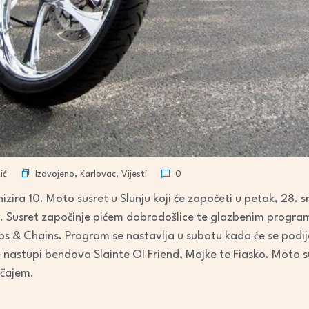
Izdvojeno
,
Karlovac
,
Vijesti
ić
0
zira 10. Moto susret u Slunju koji će započeti u petak, 28. 
a. Susret započinje pićem dobrodošlice te glazbenim progr
s & Chains. Program se nastavlja u subotu kada će se podije
te nastupi bendova Slainte OI Friend, Majke te Fiasko. Moto s
ačajem.