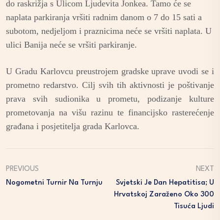
do raskrižja s Ulicom Ljudevita Jonkea. Tamo će se
naplata parkiranja vršiti radnim danom o 7 do 15 sati a
subotom, nedjeljom i praznicima neće se vršiti naplata. U
ulici Banija neće se vršiti parkiranje.
U Gradu Karlovcu preustrojem gradske uprave uvodi se i
prometno redarstvo. Cilj svih tih aktivnosti je poštivanje
prava svih sudionika u prometu, podizanje kulture
prometovanja na višu razinu te financijsko rasterećenje
građana i posjetitelja grada Karlovca.
PREVIOUS
NEXT
Nogometni Turnir Na Turnju
Svjetski Je Dan Hepatitisa; U
Hrvatskoj Zaraženo Oko 300
Tisuća Ljudi