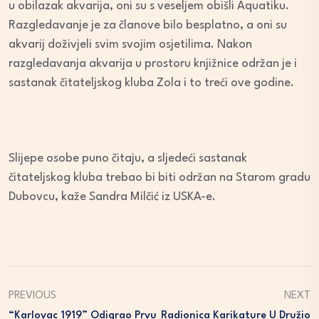
u obilazak akvarija, oni su s veseljem obišli Aquatiku.
Razgledavanje je za članove bilo besplatno, a oni su
akvarij doživjeli svim svojim osjetilima. Nakon
razgledavanja akvarija u prostoru knjižnice održan je i
sastanak čitateljskog kluba Zola i to treći ove godine.
Slijepe osobe puno čitaju, a sljedeći sastanak
čitateljskog kluba trebao bi biti održan na Starom gradu
Dubovcu, kaže Sandra Milčić iz USKA-e.
PREVIOUS
NEXT
“Karlovac 1919” Odigrao Prvu
Radionica Karikature U Družio