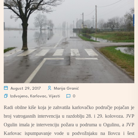
August 29, 2017
Marija Granić
Izdvojeno
,
Karlovac
,
Vijesti
0
Radi obilne kiše koja je zahvatila karlovačko područje pojačan je
broj vatrogasnih intervencija u razdoblju 28. i 29. kolovoza. JVP
Ogulin imala je intervenciju požara u podruma u Ogulinu, a JVP
Karlovac ispumpavanje v
ode u podvožnjaku na Ilovcu i šest