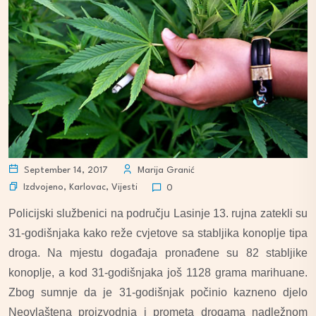
September 14, 2017
Marija Granić
Izdvojeno
,
Karlovac
,
Vijesti
0
Policijski službenici na području Lasinje 13. rujna zatekli su
31-godišnjaka kako reže cvjetove sa stabljika konoplje tipa
droga. Na mjestu događaja pronađene su 82 stabljike
konoplje, a kod 31-godišnjaka još 1128 grama marihuane.
Zbog sumnje da je 31-godišnjak počinio kazneno djelo
Neovlaštena proizvodnja i prometa drogama nadležnom