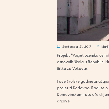
September 21, 2017
Marij
Projekt “Posjet učenika osmi
osnovnih škola u Republici H
Bitke za Vukovar.
I ove školske godine značajan
posjetiti Karlovac. Radi se o
Domovinskom ratu uče diljem
države.