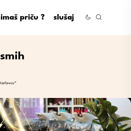
imaš priču ?
slušaj
osmih
 Karlovcu”