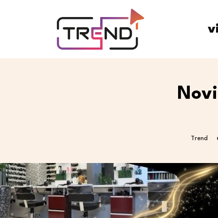
v
Novi
Trend