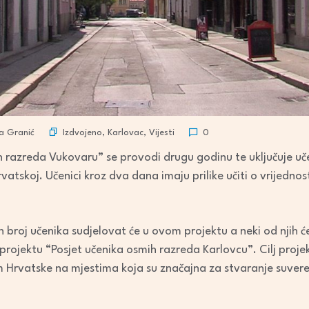
Izdvojeno
,
Karlovac
,
Vijesti
a Granić
0
h razreda Vukovaru” se provodi drugu godinu te uključuje uč
rvatskoj. Učenici kroz dva dana imaju prilike učiti o vrijedn
 broj učenika sudjelovat će u ovom projektu a neki od njih će
 projektu “Posjet učenika osmih razreda Karlovcu”. Cilj projek
 Hrvatske na mjestima koja su značajna za stvaranje suver