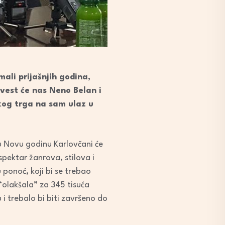
ali prijašnjih godina,
vest će nas Neno Belan i
kog trga na sam ulaz u
mu Novu godinu Karlovčani će
spektar žanrova, stilova i
 ponoć, koji bi se trebao
“olakšala” za 345 tisuća
i trebalo bi biti završeno do