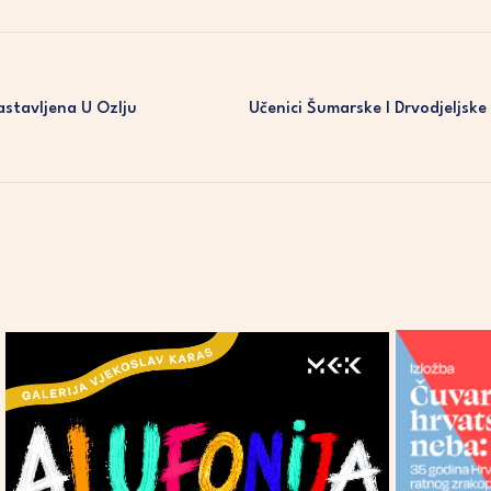
stavljena U Ozlju
Učenici Šumarske I Drvodjeljsk