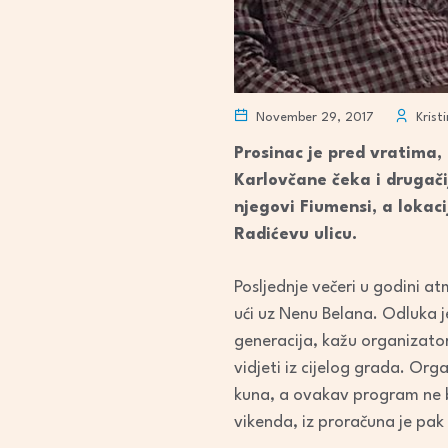
November 29, 2017
Krist
Prosinac je pred vratima,
Karlovčane čeka i drugači
njegovi Fiumensi, a loka
Radićevu ulicu.
Posljednje večeri u godini a
ući uz Nenu Belana. Odluka j
generacija, kažu organizatori
vidjeti iz cijelog grada. Or
kuna, a ovakav program ne bi
vikenda, iz proračuna je pak