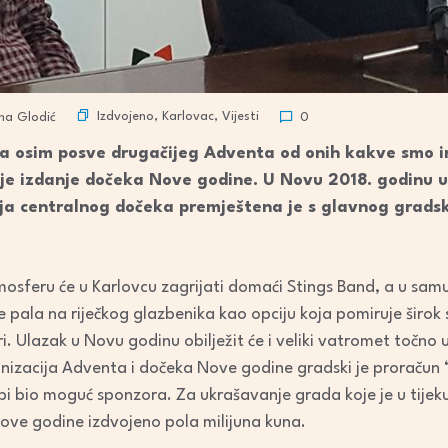
Izdvojeno
,
Karlovac
,
Vijesti
ina Glodić
0
 a osim posve drugačijeg Adventa od onih kakve smo im
je izdanje dočeka Nove godine. U Novu 2018. godinu u
cija centralnog dočeka premještena je s glavnog grads
tmosferu će u Karlovcu zagrijati domaći Stings Band, a u sa
e pala na riječkog glazbenika kao opciju koja pomiruje širok 
. Ulazak u Novu godinu obilježit će i veliki vatromet točno u
ganizacija Adventa i dočeka Nove godine gradski je proračun 
 bio moguć sponzora. Za ukrašavanje grada koje je u tijeku 
 ove godine izdvojeno pola milijuna kuna.