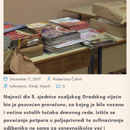
December 7, 2017
Robertina Čuhnil
Izdvojeno
,
Ozalj
,
Vijesti
0
Najveći dio 5. sjednice ozaljskog Gradskog vijeća
bio je posvećen proračunu, za kojeg je bilo vezano
i većina ostalih točaka dnevnog reda. Ističe se
povećanje potpora u poljoprivredi te sufinaciranje
udžbenika ne samo za osnovnoškolce već i