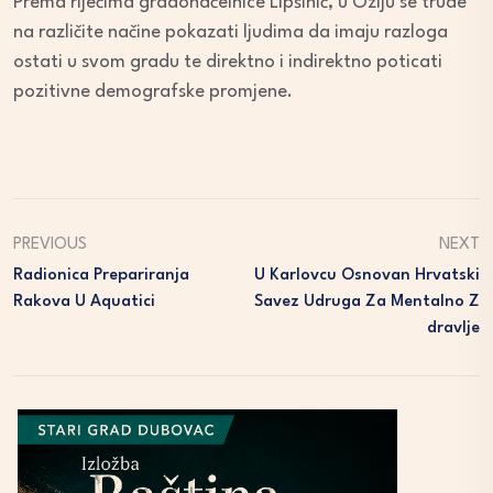
Prema riječima gradonačelnice Lipšinić, u Ozlju se trude
na različite načine pokazati ljudima da imaju razloga
ostati u svom gradu te direktno i indirektno poticati
pozitivne demografske promjene.
PREVIOUS
NEXT
Radionica Prepariranja
U Karlovcu Osnovan Hrvatski
Rakova U Aquatici
Savez Udruga Za Mentalno Z
Dravlje