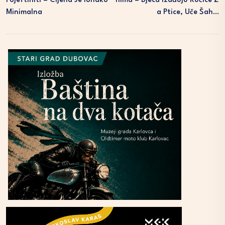
Pojeftiniti – Cijena Je Ionako
Nima – Djeca Izađuju Kućice Z
Minimalna
A Ptice, Uče Šah…