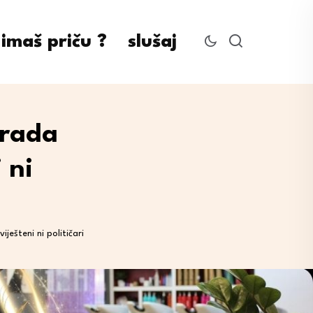
imaš priču ?
slušaj
orada
 ni
ješteni ni političari