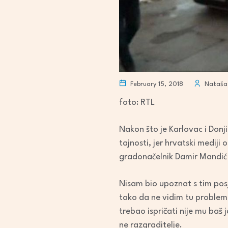
February 15, 2018
Nataša 
foto: RTL
Nakon što je Karlovac i Donji
tajnosti, jer hrvatski mediji
gradonačelnik Damir Mandić i
Nisam bio upoznat s tim posj
tako da ne vidim tu problem 
trebao ispričati nije mu baš
ne razgraditelje.