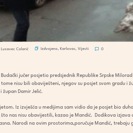
Izdvojeno
,
Karlovac
,
Vijesti
Lusavec Colarić
0
 Budački jučer posjetio predsjednik Republike Srpske Milorad
 o tome nisu bili obaviješteni, njegov su posjet svom gradu i ž
 župan Damir Jelić.
etom. Iz izvješća u medijima sam vidio da je posjet bio duh
što nas nisu obavijestili, kazao je Mandić. Dodikova izjava
 jasna. Narodi na ovim prostorima,poručuje Mandić, trebaju g