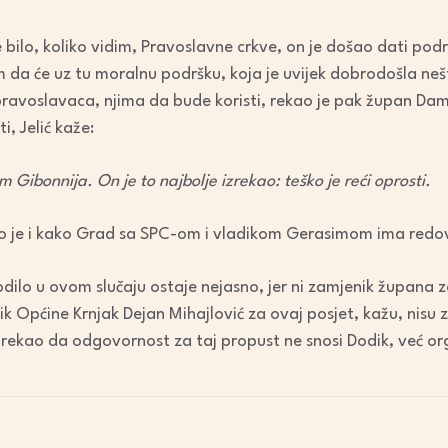
 bilo, koliko vidim, Pravoslavne crkve, on je došao dati podrš
 da će uz tu moralnu podršku, koja je uvijek dobrodošla nešto
pravoslavaca, njima da bude koristi, rekao je pak župan Damir
i, Jelić kaže:
am Gibonnija. On je to najbolje izrekao: teško je reći oprosti.
 je i kako Grad sa SPC-om i vladikom Gerasimom ima redov
ilo u ovom slučaju ostaje nejasno, jer ni zamjenik župana 
nik Općine Krnjak Dejan Mihajlović za ovaj posjet, kažu, nisu
 rekao da odgovornost za taj propust ne snosi Dodik, već or