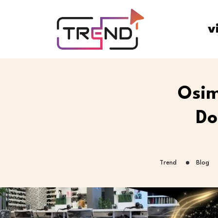
v
Osim
Do
Trend
Blog