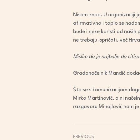
Nisam znao. U organizaciji je
afirmativno i toplo se nadam
bude i neke koristi od naših 
ne trebaju ispričati, već Hrvat
Mislim da je najbolje da citir
Gradonačelnik Mandić dodao
Što se s komunikacijom dogod
Mirko Martinović, a ni načel
razgovoru Mihajlović nam je
PREVIOUS