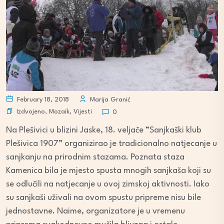
February 18, 2018
Marija Granić
Izdvojeno
,
Mozaik
,
Vijesti
0
Na Plešivici u blizini Jaske, 18. veljače “Sanjkaški klub
Plešivica 1907” organizirao je tradicionalno natjecanje u
sanjkanju na prirodnim stazama. Poznata staza
Kamenica bila je mjesto spusta mnogih sanjkaša koji su
se odlučili na natjecanje u ovoj zimskoj aktivnosti. Iako
su sanjkaši uživali na ovom spustu pripreme nisu bile
jednostavne. Naime, organizatore je u vremenu