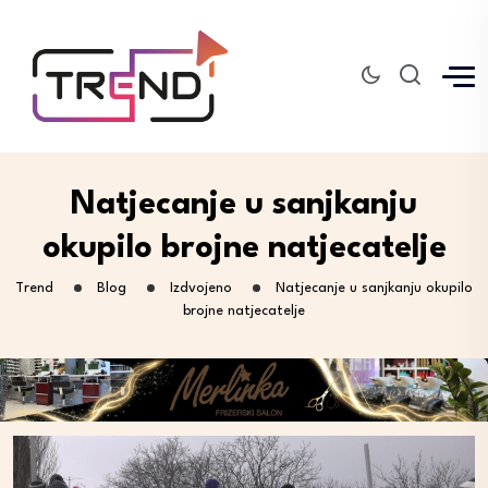
Natjecanje u sanjkanju
okupilo brojne natjecatelje
Trend
Blog
Izdvojeno
Natjecanje u sanjkanju okupilo
brojne natjecatelje