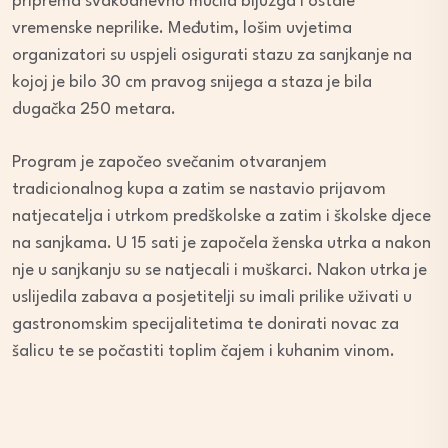
priprema svakodnevno mučila bljuzga i ostale
vremenske neprilike. Međutim, lošim uvjetima
organizatori su uspjeli osigurati stazu za sanjkanje na
kojoj je bilo 30 cm pravog snijega a staza je bila
dugačka 250 metara.
Program je započeo svečanim otvaranjem
tradicionalnog kupa a zatim se nastavio prijavom
natjecatelja i utrkom predškolske a zatim i školske djece
na sanjkama. U 15 sati je započela ženska utrka a nakon
nje u sanjkanju su se natjecali i muškarci. Nakon utrka je
uslijedila zabava a posjetitelji su imali prilike uživati u
gastronomskim specijalitetima te donirati novac za
šalicu te se počastiti toplim čajem i kuhanim vinom.