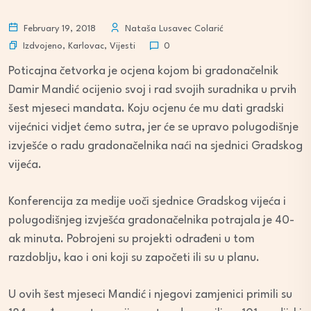
February 19, 2018
Nataša Lusavec Colarić
Izdvojeno
,
Karlovac
,
Vijesti
0
Poticajna četvorka je ocjena kojom bi gradonačelnik
Damir Mandić ocijenio svoj i rad svojih suradnika u prvih
šest mjeseci mandata. Koju ocjenu će mu dati gradski
vijećnici vidjet ćemo sutra, jer će se upravo polugodišnje
izvješće o radu gradonačelnika naći na sjednici Gradskog
vijeća.
Konferencija za medije uoči sjednice Gradskog vijeća i
polugodišnjeg izvješća gradonačelnika potrajala je 40-
ak minuta. Pobrojeni su projekti odrađeni u tom
razdoblju, kao i oni koji su započeti ili su u planu.
U ovih šest mjeseci Mandić i njegovi zamjenici primili su