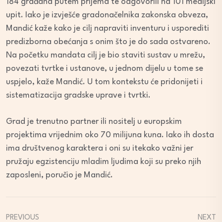
184 građana putem prijema te odgovorili na 101 medijski
upit. Iako je izvješće gradonačelnika zakonska obveza,
Mandić kaže kako je cilj napraviti inventuru i usporediti
predizborna obećanja s onim što je do sada ostvareno.
Na početku mandata cilj je bio staviti sustav u mrežu,
povezati tvrtke i ustanove, u jednom dijelu u tome se
uspjelo, kaže Mandić. U tom kontekstu će pridonijeti i
sistematizacija gradske uprave i tvrtki.
Grad je trenutno partner ili nositelj u europskim
projektima vrijednim oko 70 milijuna kuna. Iako ih dosta
ima društvenog karaktera i oni su itekako važni jer
pružaju egzistenciju mladim ljudima koji su preko njih
zaposleni, poručio je Mandić.
PREVIOUS
NEXT