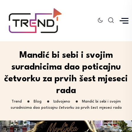
Mandić bi sebi i svojim
suradnicima dao poticajnu
četvorku za prvih šest mjeseci
rada
Trend
Blog
Izdvojeno
Mandić bi sebi i svojim
suradnicima dao poticajnu četvorku za prvih šest mjeseci rada