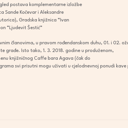
zgled postava komplementarne izložbe
ica Sande Kočevar i Aleksandre
utorica), Gradska knjižnica “Ivan
lon “Ljudevit Šestić”
avnim članovima, u pravom rođendanskom duhu, 01. i 02. ož
te građe. Isto tako, 1. 3. 2018. godine u produženom,
nu knjižničnog Caffe bara Agava (čak do
rama svi prisutni mogu uživati u cjelodnevnoj ponudi kave