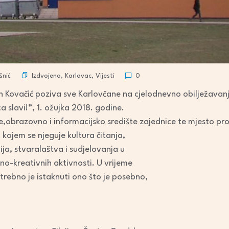
Izdvojeno
,
Karlovac
,
Vijesti
šnić
0
n Kovačić poziva sve Karlovčane na cjelodnevno obilježava
ca slavi!”, 1. ožujka 2018. godine.
je,obrazovno i informacijsko središte zajednice te mjesto pr
 kojem se njeguje kultura čitanja,
ija, stvaralaštva i sudjelovanja u
urno-kreativnih aktivnosti. U vrijeme
otrebno je istaknuti ono što je posebno,