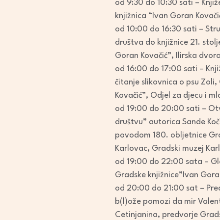
od 9:30 do 10:30 sati – Knjiž
knjižnica “Ivan Goran Kovači
od 10:00 do 16:30 sati – Stru
društva do knjižnice 21. stol
Goran Kovačić”, Ilirska dvor
od 16:00 do 17:00 sati – Knj
čitanje slikovnica o psu Zoli
Kovačić”, Odjel za djecu i m
od 19:00 do 20:00 sati – Ot
društvu” autorica Sande Koče
povodom 180. obljetnice Gra
Karlovac, Gradski muzej Kar
od 19:00 do 22:00 sata – Gl
Gradske knjižnice”Ivan Gora
od 20:00 do 21:00 sat – Pre
b(l)ože pomozi da mir Valen
Cetinjanina, predvorje Grads