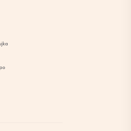
ujka
 po