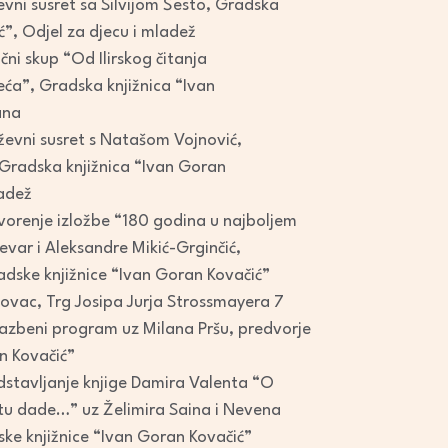
evni susret sa Silvijom Šesto, Gradska
ć”, Odjel za djecu i mladež
čni skup “Od Ilirskog čitanja
jeća”, Gradska knjižnica “Ivan
ana
iževni susret s Natašom Vojnović,
, Gradska knjižnica “Ivan Goran
ladež
vorenje izložbe “180 godina u najboljem
var i Aleksandre Mikić-Grginčić,
dske knjižnice “Ivan Goran Kovačić”
lovac, Trg Josipa Jurja Strossmayera 7
azbeni program uz Milana Pršu, predvorje
n Kovačić”
dstavljanje knjige Damira Valenta “O
tu dade…” uz Želimira Saina i Nevena
ke knjižnice “Ivan Goran Kovačić”