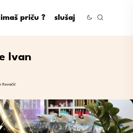
imaš priču ?
slušaj
e Ivan
n Kovačić