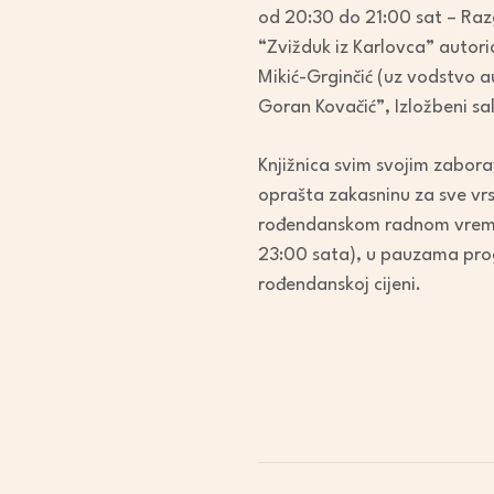
od 20:30 do 21:00 sat – Ra
“Zvižduk iz Karlovca” autor
Mikić-Grginčić (uz vodstvo a
Goran Kovačić”, Izložbeni sa
Knjižnica svim svojim zabor
oprašta zakasninu za sve vrs
rođendanskom radnom vreme
23:00 sata), u pauzama prog
rođendanskoj cijeni.