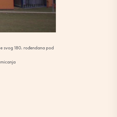
nje svog 180. rođendana pod
omicanja