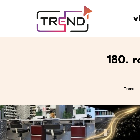
v
180. 
Trend