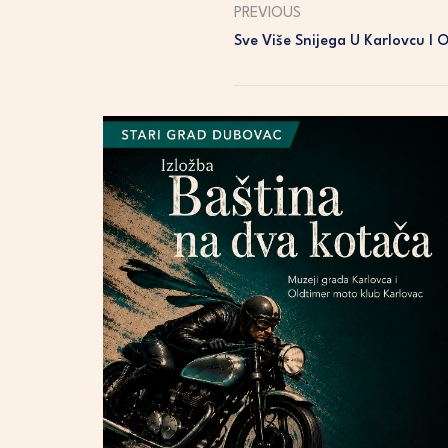
PREVIOUS
Sve Više Snijega U Karlovcu I 