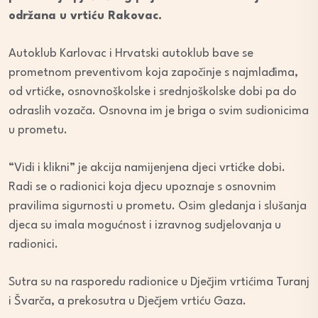
održana u vrtiću Rakovac.
Autoklub Karlovac i Hrvatski autoklub bave se
prometnom preventivom koja započinje s najmlađima,
od vrtićke, osnovnoškolske i srednjoškolske dobi pa do
odraslih vozača. Osnovna im je briga o svim sudionicima
u prometu.
“Vidi i klikni” je akcija namijenjena djeci vrtićke dobi.
Radi se o radionici koja djecu upoznaje s osnovnim
pravilima sigurnosti u prometu. Osim gledanja i slušanja
djeca su imala mogućnost i izravnog sudjelovanja u
radionici.
Sutra su na rasporedu radionice u Dječjim vrtićima Turanj
i Švarča, a prekosutra u Dječjem vrtiću Gaza.