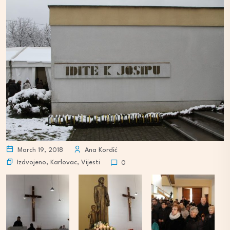
March 19, 2018
Ana Kordić
Izdvojeno
,
Karlovac
,
Vijesti
0