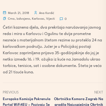
March 21, 2018
Ana Kordić
Crno
,
Izdvojeno
,
Karlovac
,
Vijesti
0
Četiri kaznena djela, dva prekršaja narušavanja javnog
reda i mira u Karlovcu i Ogulinu te dvije prometne
nesreće s materijalnom štetom rezime su protekla 24 na
karlovačkom području. Jučer je u Policijskoj postaji
Karlovac zaprimljena prijava 35-godišnjakinje da joj je
netko između 16. i 19. ožujka iz kuće na Jamadolu ukrao
torbice, tenisice, sat i osobne dokumente. Šteta je veća
od 21 tisuće kuna.
PREVIOUS
NEXT
Europska Komisija Pokrenula
Obrtnička Komora Zagreb Na
Portal WiFi4EU – Pozivaju Se
Gradila Najuspješnije Obrtnik