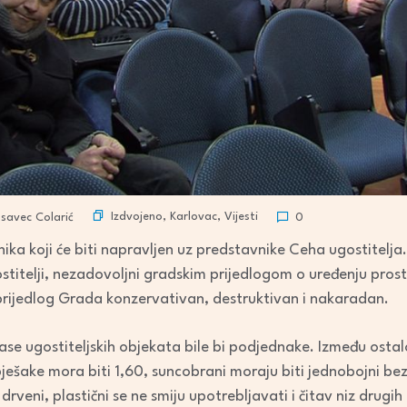
Izdvojeno
,
Karlovac
,
Vijesti
savec Colarić
0
ka koji će biti napravljen uz predstavnike Ceha ugostitelja. 
stitelji, nezadovoljni gradskim prijedlogom o uređenju prost
rijedlog Grada konzervativan, destruktivan i nakaradan.
ase ugostiteljskih objekata bile bi podjednake. Između ost
ješake mora biti 1,60, suncobrani moraju biti jednobojni bez 
i drveni, plastični se ne smiju upotrebljavati i čitav niz dru