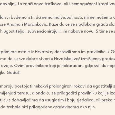
adovoljni, to znači nove troškove, ali i nemogućnost kreativn
 da svi budemo isti, da nema individualnosti, mi ne možemo o
aže Anamari Marčinković. Kaže da će se s odlukom grada slo
ugostitelja i subvencioniraju ili im nabave novu. S time se s
primjere ostale iz Hrvatske, dostavili smo im pravilnike iz O
ma da su sve dobre stvari u Hrvatskoj već izmišljene, gradovi 
i ovdje. Ovim pravilnikom koji je nakaradan, gdje svi idu nap
eljko Godač.
oraju postojati nekakvi prolongirani rokovi da ugostitelji s
ijenjati terasu, a onda ću se prilagoditi pravilniku koji je iz
ati ću s dobavljačima da usuglasim i boju sjedalica, ali preko
ada trebale biti prilagođene građevinama oko njih.