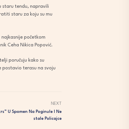
 staru tendu, napravili
atiti staru za koju su mu
a, najkasnije početkom
dnik Ceha Nikica Popović.
elji poručuju kako su
 postavio terasu na svoju
NEXT
krs” U Spomen Na Poginule I Ne
Stale Policajce