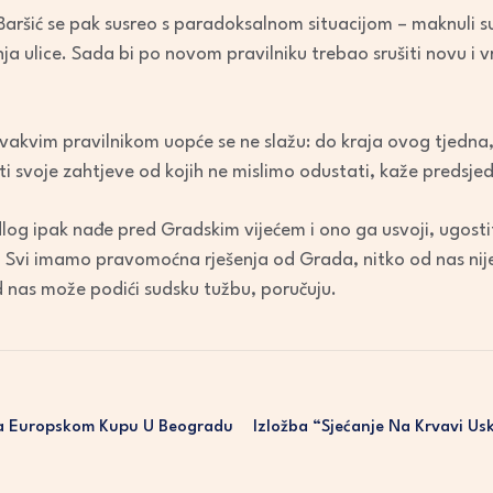
 Baršić se pak susreo s paradoksalnom situacijom – maknuli su
 ulice. Sada bi po novom pravilniku trebao srušiti novu i vr
 ovakvim pravilnikom uopće se ne slažu: do kraja ovog tjedn
i svoje zahtjeve od kojih ne mislimo odustati, kaže predsje
dlog ipak nađe pred Gradskim vijećem i ono ga usvoji, ugostit
 Svi imamo pravomoćna rješenja od Grada, nitko od nas nije
d nas može podići sudsku tužbu, poručuju.
Na Europskom Kupu U Beogradu
Izložba “Sjećanje Na Krvavi Us