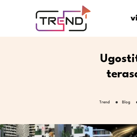
v
Ugostit
teras
Trend
Blog