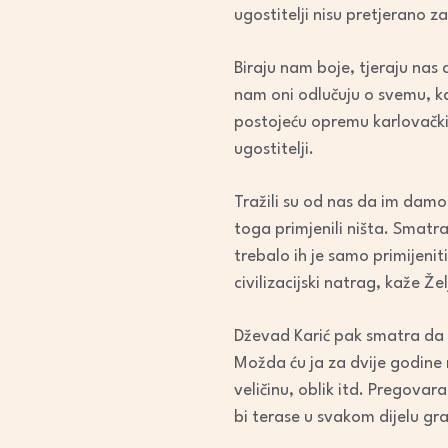
ugostitelji nisu pretjerano z
Biraju nam boje, tjeraju nas
nam oni odlučuju o svemu, k
postojeću opremu karlovačkih 
ugostitelji.
Tražili su od nas da im damo 
toga primjenili ništa. Smatra
trebalo ih je samo primijenit
civilizacijski natrag, kaže Ž
Dževad Karić pak smatra da m
Možda ću ja za dvije godine m
veličinu, oblik itd. Pregovar
bi terase u svakom dijelu gr