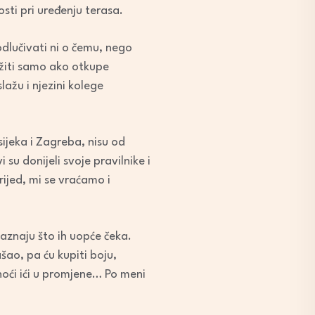
osti pri uređenju terasa.
dlučivati ni o čemu, nego
žiti samo ako otkupe
lažu i njezini kolege
sijeka i Zagreba, nisu od
su donijeli svoje pravilnike i
rijed, mi se vraćamo i
aznaju što ih uopće čeka.
ašao, pa ću kupiti boju,
 noći ići u promjene… Po meni