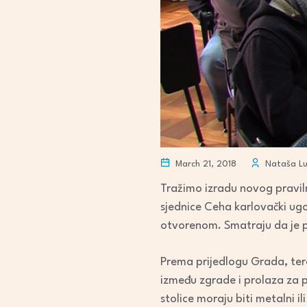
March 21, 2018
Nataša Lu
Tražimo izradu novog pravilni
sjednice Ceha karlovački ugo
otvorenom. Smatraju da je p
Prema prijedlogu Grada, ter
između zgrade i prolaza za p
stolice moraju biti metalni il