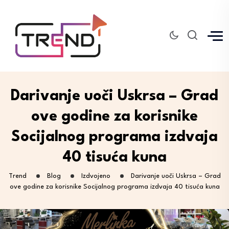
Darivanje uoči Uskrsa – Grad
ove godine za korisnike
Socijalnog programa izdvaja
40 tisuća kuna
Trend
Blog
Izdvojeno
Darivanje uoči Uskrsa – Grad
ove godine za korisnike Socijalnog programa izdvaja 40 tisuća kuna