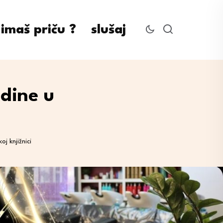
imaš priču ?
slušaj
odine u
j knjižnici