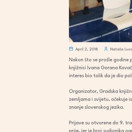
April 2, 2018
Nataša Lusa
Nakon što se prošle godine 
knjižnici Ivana Gorana Kovači
interes bio tolik da je dio po
Organizator, Gradska knjižni
zemljama i svijetu, očekuje i
znanje slovenskog jezika.
Prijave su otvorene do 9. tra
prije, jer je broj sudionika o