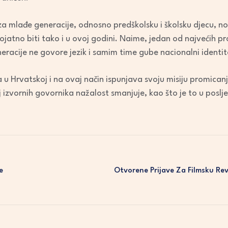
a mlađe generacije, odnosno predškolsku i školsku djecu, no
vjerojatno biti tako i u ovoj godini. Naime, jedan od najveći
eracije ne govore jezik i samim time gube nacionalni identitet
 u Hrvatskoj i na ovaj način ispunjava svoju misiju promican
broj izvornih govornika nažalost smanjuje, kao što je to u poslje
e
Otvorene Prijave Za Filmsku Revi