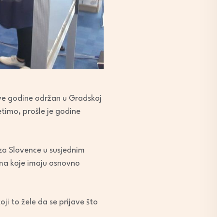
ove godine održan u Gradskoj
etimo, prošle je godine
za Slovence u susjednim
bama koje imaju osnovno
ji to žele da se prijave što