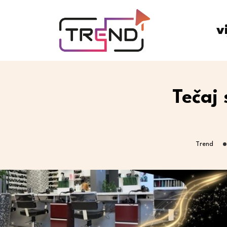
v
Tečaj 
Trend