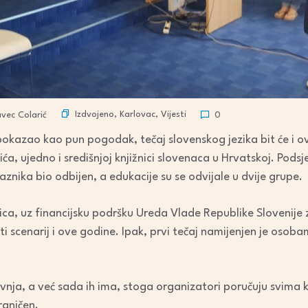
Izdvojeno
,
Karlovac
,
Vijesti
vec Colarić
0
pokazao kao pun pogodak, tečaj slovenskog jezika bit će i 
ća, ujedno i središnjoj knjižnici slovenaca u Hrvatskoj. Podsj
laznika bio odbijen, a edukacije su se odvijale u dvije grupe.
ca, uz financijsku podršku Ureda Vlade Republike Slovenije 
sti scenarij i ove godine. Ipak, prvi tečaj namijenjen je oso
vnja, a već sada ih ima, stoga organizatori poručuju svima ko
graničen.