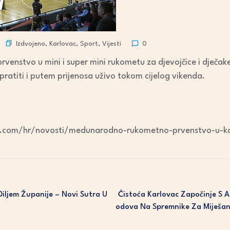
Izdvojeno
,
Karlovac
,
Sport
,
Vijesti
0
enstvo u mini i super mini rukometu za djevojčice i dječak
ratiti i putem prijenosa uživo tokom cijelog vikenda.
a.com/hr/novosti/medunarodno-rukometno-prvenstvo-u-k
Diljem Županije – Novi Sutra U
Čistoća Karlovac Započinje S A
Odova Na Spremnike Za Miješan