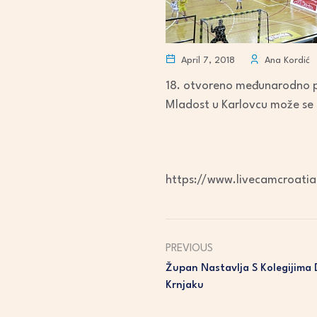
April 7, 2018
Ana Kordić
18. otvoreno međunarodno prv
Mladost u Karlovcu može se p
https://www.livecamcroati
PREVIOUS
Župan Nastavlja S Kolegijima 
Krnjaku