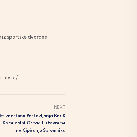
e iz sportske dvorane
arlovcu/
NEXT
ktivnostima Postavljanja Bar K
i Komunalni Otpad I Istovreme
No Čipiranje Spremnika