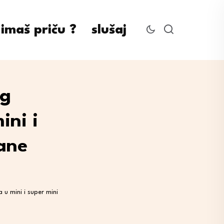
imaš priču ?
slušaj
og
ni i
ane
u mini i super mini