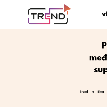
v
P
međ
su
Trend
Blog