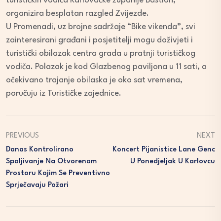
turističkih vodiča Karlovačke županije Bastion,
organizira besplatan razgled Zvijezde.
U Promenadi, uz brojne sadržaje “Bike vikenda”, svi
zainteresirani građani i posjetitelji mogu doživjeti i
turistički obilazak centra grada u pratnji turističkog
vodiča. Polazak je kod Glazbenog paviljona u 11 sati, a
očekivano trajanje obilaska je oko sat vremena,
poručuju iz Turističke zajednice.
PREVIOUS
NEXT
Danas Kontrolirano
Koncert Pijanistice Lane Genc
Spaljivanje Na Otvorenom
U Ponedjeljak U Karlovcu
Prostoru Kojim Se Preventivno
Sprječavaju Požari