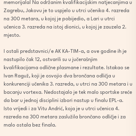
memorijala! Na održanim kvalifikacijskim natjecanjima u
Zagrebu, Jakovu je to uspjelo u utrci učenika 4. razreda
na 300 metara, u kojoj je pobijedio, a Lari u utrci
učenica 3. razreda na istoj dionici, u kojoj je zauzela 2.
mjesto.
I ostali predstavnici/e AK KA-TIM-a, a ove godine ih je
nastupilo čak 12, ostvarili su u jučerašnjim
kvalifikacijama odlične plasmane i rezultate. Istakao se
Ivan Raguž, koji je osvojio dva brončana odličja u
konkurenciji učenika 3. razreda, u utrci na 300 metara i u
bacanju vortexa. Nedostajalo je tek malo sportske sreće
da bar u jednoj disciplini izbori nastup u finalu EPL-a.
Isto vrijedi i za Vitu Andrić, koja je u utrci učenica 4.
razreda na 300 metara zaslužila brončano odličje i za
malo ostala bez finala.