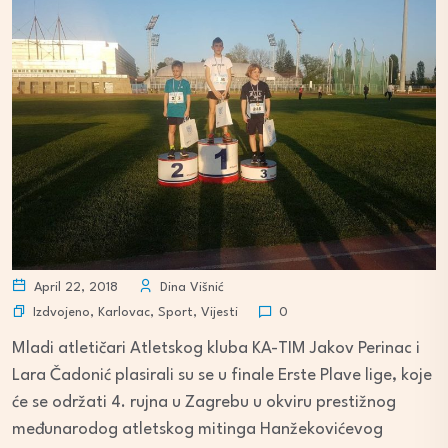
April 22, 2018
Dina Višnić
Izdvojeno
,
Karlovac
,
Sport
,
Vijesti
0
Mladi atletičari Atletskog kluba KA-TIM Jakov Perinac i
Lara Čadonić plasirali su se u finale Erste Plave lige, koje
će se održati 4. rujna u Zagrebu u okviru prestižnog
međunarodog atletskog mitinga Hanžekovićevog