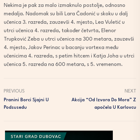
Nekima je pak za malo izmaknulo postolje, odnosno
medalja. Nadomak su bili Lara Čadonić u skoku u dalj
učenica 3. razreda, zauzevši 4. mjesto, Lea Vuletić u
utrci učenica 4. razreda, također četvrta, Elenor
Trupković Zeba u utrci učenica na 300 metara, zauzevši
4. mjesto, Jakov Perinac u bacanju vortexa među
učenicima 4. razreda, s petim hitcem i Katja Joha u utrci
učenica 5. razreda na 600 metara, s 5. vremenom.
PREVIOUS
NEXT
Pranini Borci Sjajni U
Akcija “Od Izvora Do Mora” Z
Podsusedu
Apočela U Karlovcu