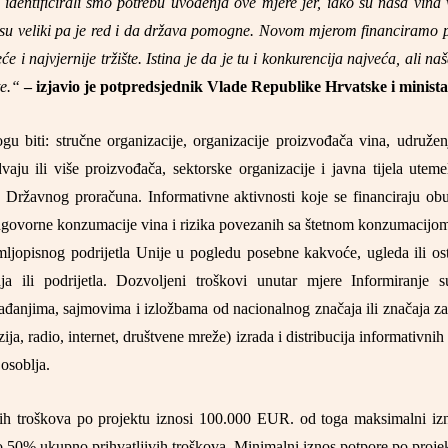
dentificirali smo potrebu uvođenja ove mjere jer, iako su naša vina v
 su veliki pa je red i da država pomogne. Novom mjerom financiramo
e i najvjernije tržište. Istina je da je tu i konkurencija najveća, ali n
te.“
– izjavio je potpredsjednik Vlade Republike Hrvatske i minista
gu biti: stručne organizacije, organizacije proizvođača vina, udružen
dvaju ili više proizvođača, sektorske organizacije i javna tijela utem
 Državnog proračuna. Informativne aktivnosti koje se financiraju ob
ovorne konzumacije vina i rizika povezanih sa štetnom konzumacijom 
emljopisnog podrijetla Unije u pogledu posebne kakvoće, ugleda ili os
a ili podrijetla. Dozvoljeni troškovi unutar mjere Informiranje 
anjima, sajmovima i izložbama od nacionalnog značaja ili značaja z
izija, radio, internet, društvene mreže) izrada i distribucija informativnih
 osoblja.
ivih troškova po projektu iznosi 100.000 EUR. od toga maksimalni i
do 50% ukupno prihvatljivih troškova. Minimalni iznos potpore po proj