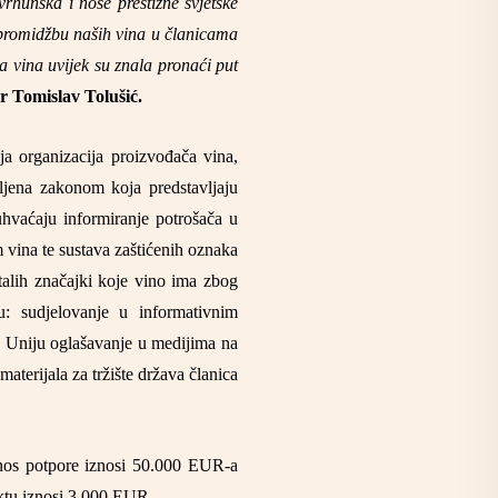
rhunska i nose prestižne svjetske
 promidžbu naših vina u članicama
aša vina uvijek su znala pronaći put
r Tomislav Tolušić.
ja organizacija proizvođača vina,
eljena zakonom koja predstavljaju
uhvaćaju informiranje potrošača u
vina te sustava zaštićenih oznaka
talih značajki koje vino ima zbog
su:
sudjelovanje u informativnim
a Uniju oglašavanje u medijima na
 materijala za tržište država članica
znos potpore iznosi 50.000 EUR-a
ektu iznosi 3.000 EUR.