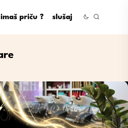
imaš priču ?
slušaj
are