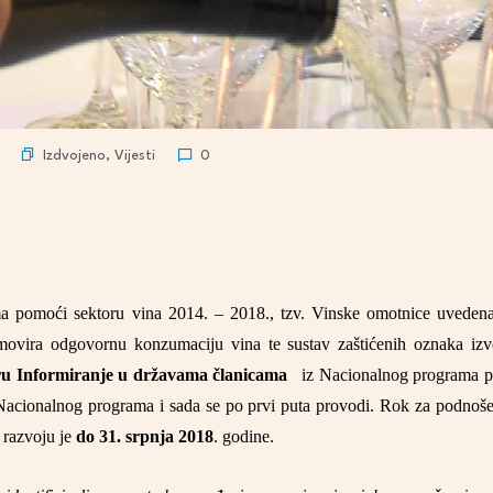
Izdvojeno
,
Vijesti
0
 pomoći sektoru vina 2014. – 2018., tzv. Vinske omotnice uveden
movira odgovornu konzumaciju vina te sustav zaštićenih oznaka izvor
ru Informiranje u državama članicama
iz Nacionalnog programa p
cionalnog programa i sada se po prvi puta provodi. Rok za podnošen
m razvoju je
do 31. srpnja 2018
. godine.