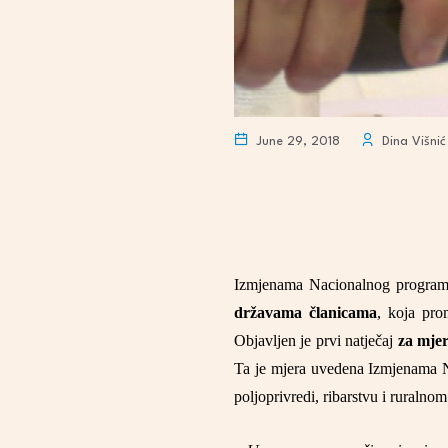
June 29, 2018
Dina Višnić
Izmjenama Nacionalnog programa
državama članicama
, koja pro
Objavljen je prvi natječaj
za mje
Ta je mjera uvedena Izmjenama Na
poljoprivredi, ribarstvu i ruralno