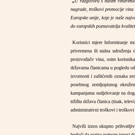
U razgovoru s našim vinarima i
„
nagrade, troškovi promocije vina
Europske unije, koje je naše najveć
do europskih poznavatelja kvalite
Korisnici mjere Informiranje mo
privremena ili stalna udruženja 
proizvođače vina, osim korisnika
državama članicama u pogledu odg
izvornosti i zaštićenih oznaka z
posebnog zemljopisnog okruženj
kampanjama sudjelovanje na događ
tržištu država članica (tisak, telev
administrativni troškovi i troškovi
Najviši iznos ukupno prihvatlj
budući da razina potpore iznosi 